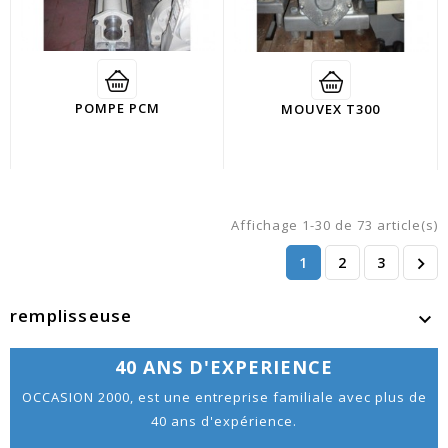
POMPE PCM
MOUVEX T300
Affichage 1-30 de 73 article(s)
1
2
3

remplisseuse

40 ANS D'EXPERIENCE
OCCASION 2000, est une entreprise familiale avec plus de
40 ans d'expérience.