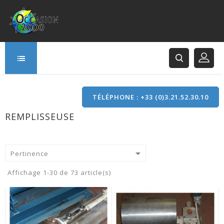
TÉLÉPHONE : +33 (0)3.21.52.30.10
REMPLISSEUSE
166 Rue Principale
62120 Saint-Hilaire-Cottes

Pertinence
Affichage 1-30 de 73 article(s)