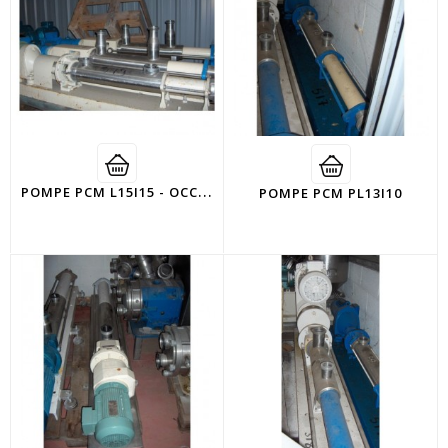
P
OMPE PCM L15I15 - OCCASION2000
POMPE PCM PL13I10