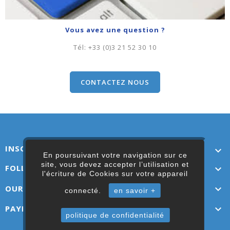
Vous avez une question ?
Tél:
+33 (0)3 21 52 30 10
CONTACTEZ NOUS
INSCRIVEZ-VOUS ICI

En poursuivant votre navigation sur ce
site, vous devez accepter l’utilisation et
FOLLOW US

l'écriture de Cookies sur votre appareil
OUR LINKS

connecté.
en savoir +
PAYMENT OPTIONS

politique de confidentialité