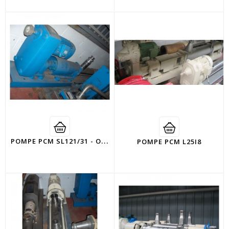
P
OMPE PCM SL121/31 - OCCASION2000
POMPE PCM L25I8