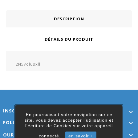
DESCRIPTION
DÉTAILS DU PRODUIT
2N5volusxll
INSCRIVEZ-VOUS ICI

En poursuivant votre navigation sur ce
site, vous devez accepter l’utilisation et
FOLLOW US

l'écriture de Cookies sur votre appareil
OUR LINKS

connecté.
en savoir +