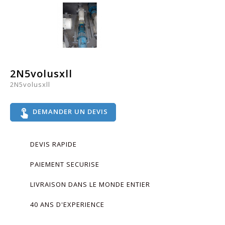
2N5volusxll
2N5volusxll
touch_app
DEMANDER UN DEVIS
DEVIS RAPIDE
PAIEMENT SECURISE
LIVRAISON DANS LE MONDE ENTIER
40 ANS D'EXPERIENCE