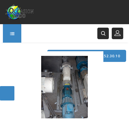
TÉLÉPHONE : +33 (0)3.21.52.30.10
166 Rue Principale
62120 Saint-Hilaire-Cottes