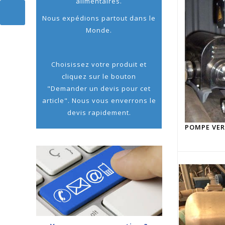
alimentaires.
Nous expédions partout dans le
Monde.
Choisissez votre produit et
cliquez sur le bouton
"Demander un devis pour cet
article". Nous vous enverrons le
devis rapidement.
POMPE VER