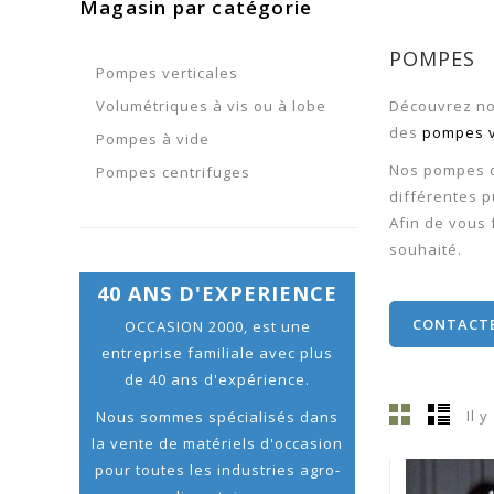
Magasin par catégorie
POMPES
Pompes verticales
Volumétriques à vis ou à lobe
Découvrez no
des
pompes v
Pompes à vide
Nos pompes d
Pompes centrifuges
différentes 
Afin de vous 
souhaité.
40 ANS D'EXPERIENCE
CONTACT
OCCASION 2000, est une
entreprise familiale avec plus
de 40 ans d'expérience.
Il 
Nous sommes spécialisés dans
la vente de matériels d'occasion
pour toutes les industries agro-