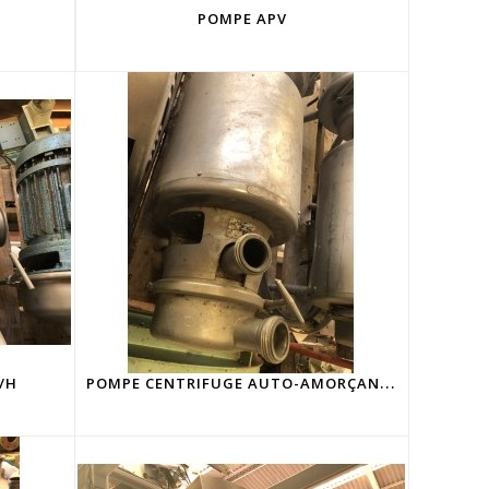
POMPE APV
P
OMPE CENTRIFUGE AUTO-AMORÇANTE 10M3/H
/H