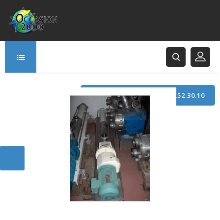
TÉLÉPHONE : +33 (0)3.21.52.30.10
166 Rue Principale
62120 Saint-Hilaire-Cottes