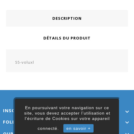
DESCRIPTION
DÉTAILS DU PRODUIT
55-voluxl
En poursuivant votre navigation sur ce
INSCRIVEZ-VOUS ICI

site, vous devez accepter l’utilisation et
l'écriture de Cookies sur votre appareil
FOLLOW US

connecté.
en savoir +
OUR LINKS