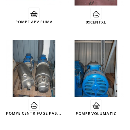
POMPE APV PUMA
09CENTXL
P
OMPE CENTRIFUGE PASILAC
POMPE VOLUMATIC