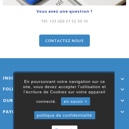
Vous avez une question ?
Tél:
+33 (0)3 21 52 30 10
CONTACTEZ NOUS
INSCRIVEZ-VOUS ICI

En poursuivant votre navigation sur ce
site, vous devez accepter l’utilisation et
FOLLOW US

l'écriture de Cookies sur votre appareil
OUR LINKS

connecté.
en savoir +
PAYMENT OPTIONS

politique de confidentialité