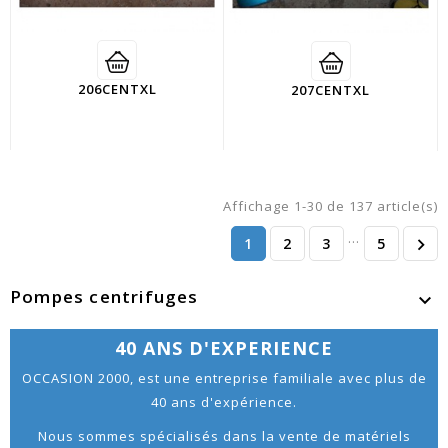
206CENTXL
207CENTXL
Affichage 1-30 de 137 article(s)
…
1
2
3
5

Pompes centrifuges

40 ANS D'EXPERIENCE
OCCASION 2000, est une entreprise familiale avec plus de
40 ans d'expérience.
Nous sommes spécialisés dans la vente de matériels