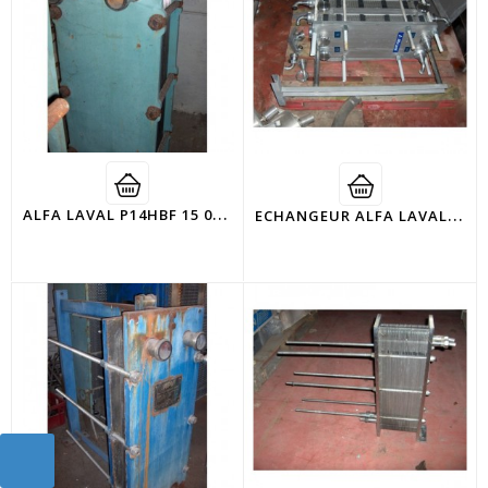
A
LFA LAVAL P14HBF 15 000L/H
E
CHANGEUR ALFA LAVAL M6MFHC