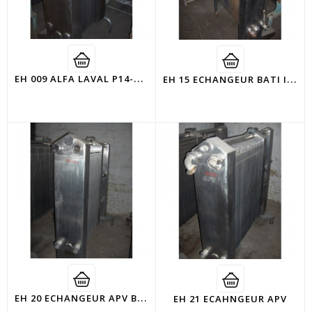
E
H 009 ALFA LAVAL P14-RB N°2234-4835
E
H 15 ECHANGEUR BATI INOX
E
H 20 ECHANGEUR APV BATI INOX
EH 21 ECAHNGEUR APV