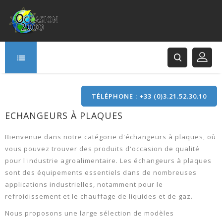
TÉLÉPHONE : +33 (0)3.21.52.30.10
ECHANGEURS À PLAQUES
166 Rue Principale
62120 Saint-Hilaire-Cottes
Bienvenue dans notre catégorie d'échangeurs à plaques, où
vous pouvez trouver des produits d'occasion de qualité
pour l'industrie agroalimentaire. Les échangeurs à plaques
sont des équipements essentiels dans de nombreuses
applications industrielles, notamment pour le
refroidissement et le chauffage de liquides et de gaz.
Nous proposons une large sélection de modèles