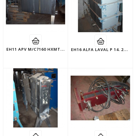
E
H11 APV M/C7160 HXMT ECHANGEUR INOX
E
H16 ALFA LAVAL P 14. 2500 L