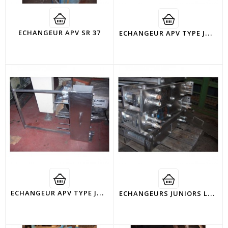
E
CHANGEUR APV TYPE JUNIOR FF523
ECHANGEUR APV SR 37
E
CHANGEUR APV TYPE JUNIOR FF562
E
CHANGEURS JUNIORS LOT DE 6 APV