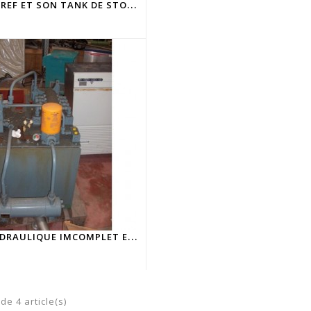
G
ROUPE CLIREF ET SON TANK DE STOCKAGE
G
ROUPE HYDRAULIQUE IMCOMPLET ETHYWAG
de 4 article(s)