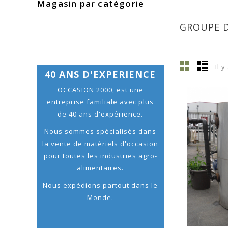
Magasin par catégorie
GROUPE D
Il y
40 ANS D'EXPERIENCE
OCCASION 2000, est une
entreprise familiale avec plus
de 40 ans d'expérience.
Nous sommes spécialisés dans
la vente de matériels d'occasion
pour toutes les industries agro-
alimentaires.
Nous expédions partout dans le
Monde.