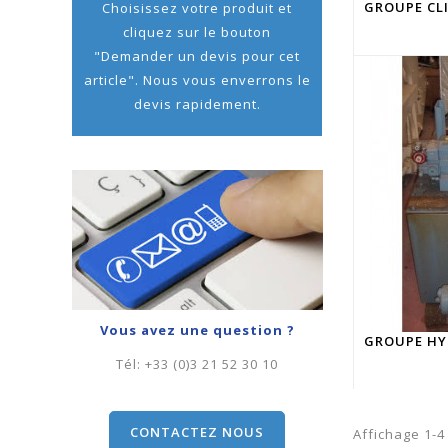
Choisissez votre produit et
cliquez sur le bouton
"Demander un devis pour cet
article". Nous vous enverrons le
devis rapidement.
Vous avez une question ?
Tél:
+33 (0)3 21 52 30 10
CONTACTEZ NOUS
Affichage 1-4 