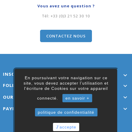
Vous avez une question ?
Tél:
+33 (0)3 21 52 30 10
CONTACTEZ NOUS
INSCRIVEZ-VOUS ICI

En poursuivant votre navigation sur ce
site, vous devez accepter l’utilisation et
FOLLOW US

l'écriture de Cookies sur votre appareil
OUR LINKS

connecté.
en savoir +
PAYMENT OPTIONS

politique de confidentialité
© 2019 - OCCASION2000 - Tous droits réservés
J'accepte