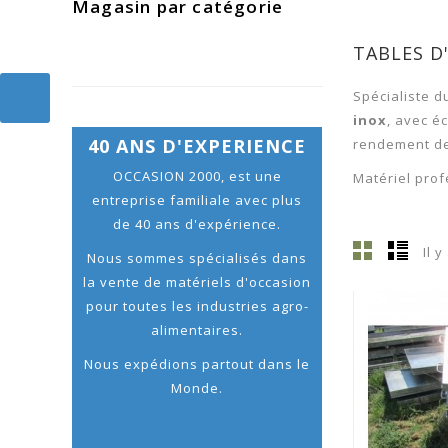
Magasin par catégorie
TABLES D
Spécialiste 
inox
, avec é
40 ANS D'EXPERIENCE
rendement de
OCCASION 2000, est une
Matériel prof
entreprise familiale avec plus
de 40 ans d'expérience.
Il 
Nous sommes spécialisés dans
la vente de matériels d'occasion
pour toutes les industries agro-
alimentaires.
Nous expédions partout dans le
Monde.