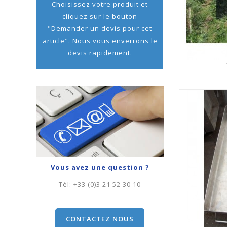
Choisissez votre produit et
cliquez sur le bouton
"Demander un devis pour cet
article". Nous vous enverrons le
devis rapidement.
Vous avez une question ?
Tél:
+33 (0)3 21 52 30 10
CONTACTEZ NOUS