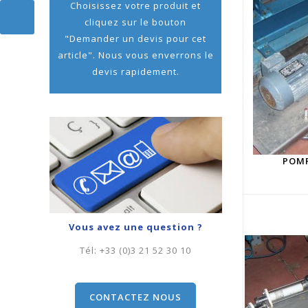
Choisissez votre produit et
cliquez sur le bouton
"Demander un devis pour cet
article". Nous vous enverrons le
devis rapidement.
POMP
Vous avez une question ?
Tél:
+33 (0)3 21 52 30 10
CONTACTEZ NOUS