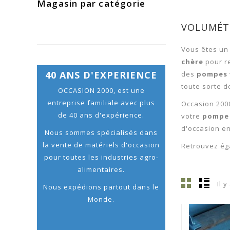
Magasin par catégorie
VOLUMÉTR
Vous êtes un 
chère
pour re
40 ANS D'EXPERIENCE
des
pompes
toute sorte d
OCCASION 2000, est une
entreprise familiale avec plus
Occasion 200
de 40 ans d'expérience.
votre
pompe
d'occasion en
Nous sommes spécialisés dans
la vente de matériels d'occasion
Retrouvez ég
pour toutes les industries agro-
alimentaires.
Il 
Nous expédions partout dans le
Monde.