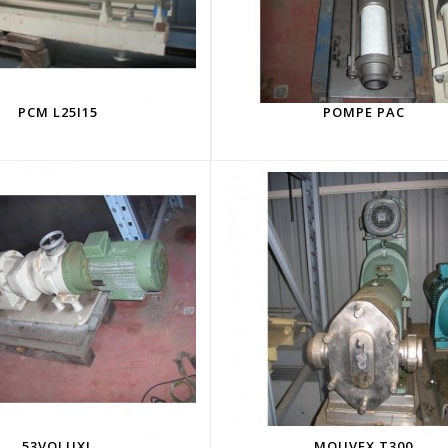
PCM L25I15
POMPE PAC
53VOLUXL
MOUVEX T300