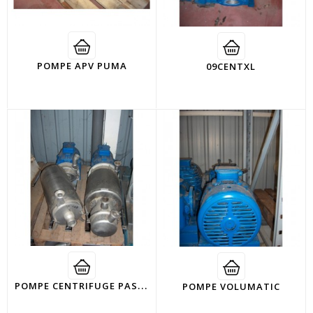
POMPE APV PUMA
09CENTXL
P
OMPE CENTRIFUGE PASILAC
POMPE VOLUMATIC