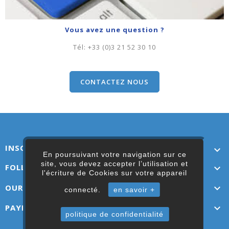
Vous avez une question ?
Tél:
+33 (0)3 21 52 30 10
CONTACTEZ NOUS
INSCRIVEZ-VOUS ICI

En poursuivant votre navigation sur ce
site, vous devez accepter l’utilisation et
FOLLOW US

l'écriture de Cookies sur votre appareil
OUR LINKS

connecté.
en savoir +
PAYMENT OPTIONS

politique de confidentialité