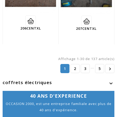
206CENTXL
207CENTXL
Affichage 1-30 de 137 article(s)
…
1
2
3
5

coffrets électriques

40 ANS D'EXPERIENCE
OCCASION 2000, est une entreprise familiale avec plus de
40 ans d'expérience.