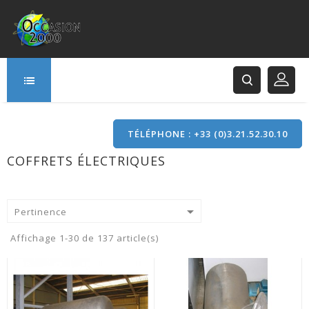
TÉLÉPHONE : +33 (0)3.21.52.30.10
COFFRETS ÉLECTRIQUES
166 Rue Principale
62120 Saint-Hilaire-Cottes

Pertinence
Affichage 1-30 de 137 article(s)