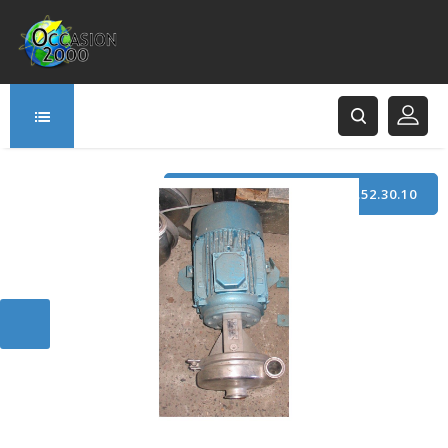
TÉLÉPHONE : +33 (0)3.21.52.30.10
166 Rue Principale
62120 Saint-Hilaire-Cottes