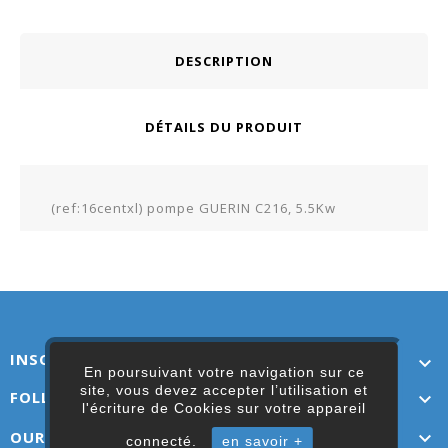
DESCRIPTION
DÉTAILS DU PRODUIT
(ref:16centxl) pompe GUERIN C216, 5.5Kw
INSCRIVEZ-VOUS ICI

En poursuivant votre navigation sur ce
site, vous devez accepter l’utilisation et
FOLLOW US

l'écriture de Cookies sur votre appareil
OUR LINKS

connecté.
en savoir +