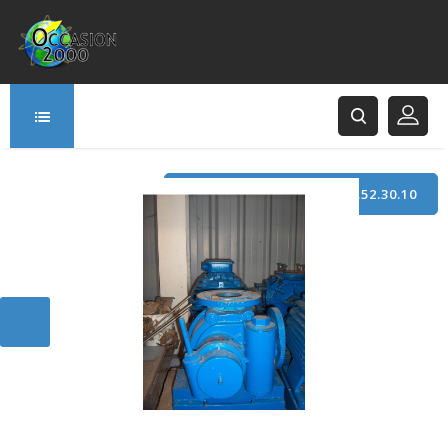
TÉLÉPHONE : +33 (0)3.21.52.30.10
166 Rue Principale
62120 Saint-Hilaire-Cottes