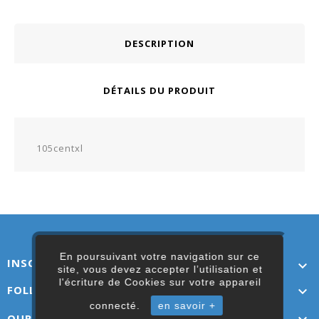
DESCRIPTION
DÉTAILS DU PRODUIT
105centxl
En poursuivant votre navigation sur ce
INSCRIVEZ-VOUS ICI

site, vous devez accepter l’utilisation et
l'écriture de Cookies sur votre appareil
FOLLOW US

connecté.
en savoir +
OUR LINKS