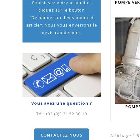
POMPE VER
Choisissez votre produit et
cliquez sur le bouton
"Demander un devis pour cet
article". Nous vous enverrons le
devis rapidement.
Vous avez une question ?
POMPE
Tél:
+33 (0)3 21 52 30 10
CONTACTEZ NOUS
Affichage 1-6 