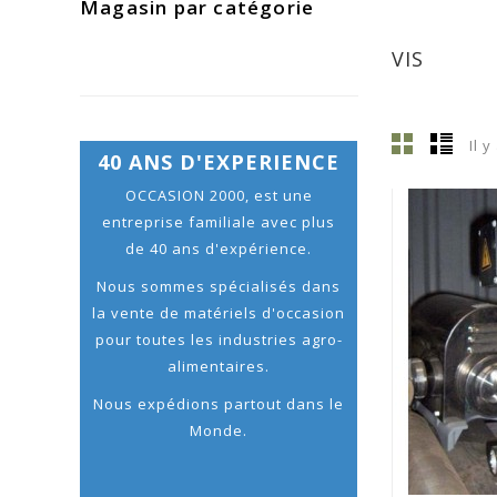
Magasin par catégorie
VIS
Il y
40 ANS D'EXPERIENCE
OCCASION 2000, est une
entreprise familiale avec plus
de 40 ans d'expérience.
Nous sommes spécialisés dans
la vente de matériels d'occasion
pour toutes les industries agro-
alimentaires.
Nous expédions partout dans le
Monde.