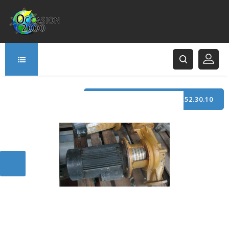
TÉLÉPHONE : +33 (0)3.21.52.30.10
166 Rue Principale
62120 Saint-Hilaire-Cottes