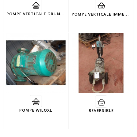
P
OMPE VERTICALE GRUNDFOS
P
OMPE VERTICALE IMMERGÉE
POMPE WILOXL
REVERSIBLE