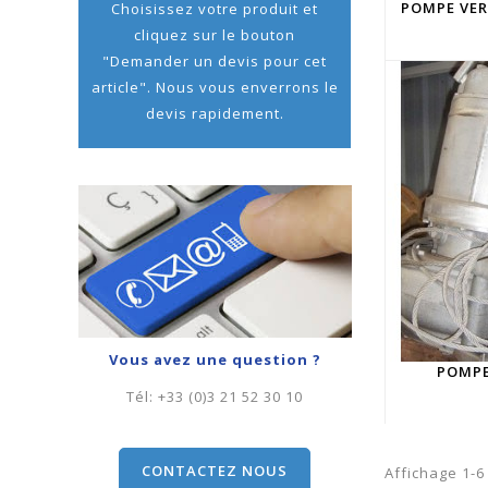
POMPE VER
Choisissez votre produit et
cliquez sur le bouton
"Demander un devis pour cet
article". Nous vous enverrons le
devis rapidement.
Vous avez une question ?
POMPE
Tél:
+33 (0)3 21 52 30 10
CONTACTEZ NOUS
Affichage 1-6 