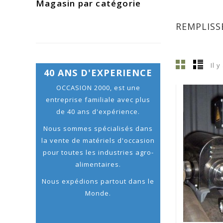
Magasin par catégorie
REMPLISS
Il y
40 ANS D'EXPERIENCE
OCCASION 2000, est une
entreprise familiale avec plus
de 40 ans d'expérience.
Nous sommes spécialisés dans
la vente de matériels d'occasion
pour toutes les industries agro-
alimentaires.
Nous expédions partout dans le
Monde.