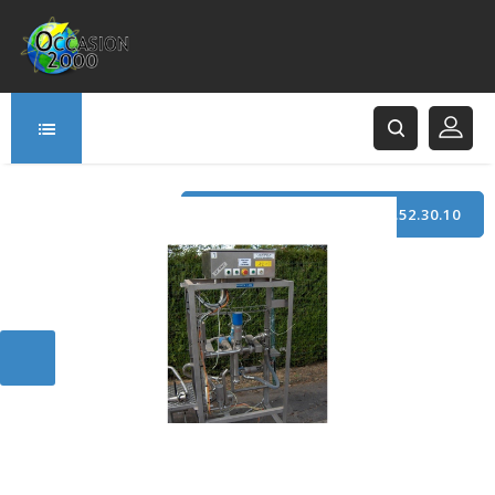
TÉLÉPHONE : +33 (0)3.21.52.30.10
166 Rue Principale
62120 Saint-Hilaire-Cottes