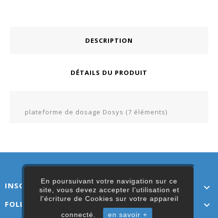
DESCRIPTION
DÉTAILS DU PRODUIT
plateforme de dosage Dosys (7 éléments)
En poursuivant votre navigation sur ce
INSCRIVEZ-VOUS ICI

site, vous devez accepter l’utilisation et
l'écriture de Cookies sur votre appareil
FOLLOW US

connecté.
en savoir +