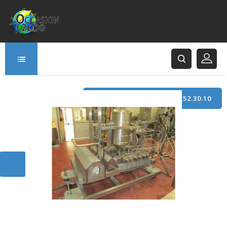
TÉLÉPHONE : +33 (0)3.21.52.30.10
166 Rue Principale
62120 Saint-Hilaire-Cottes