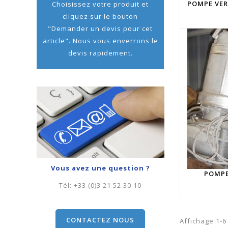
POMPE VER
Choisissez votre produit et
cliquez sur le bouton
"Demander un devis pour cet
article". Nous vous enverrons le
devis rapidement.
Vous avez une question ?
POMPE
Tél:
+33 (0)3 21 52 30 10
CONTACTEZ NOUS
Affichage 1-6 