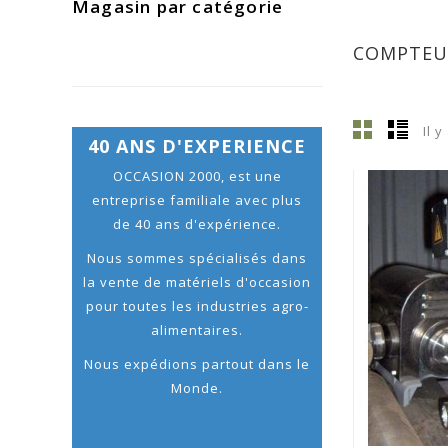
Magasin par catégorie
COMPTEU
Il y
40 ANS D'EXPERIENCE
OCCASION 2000, est une
entreprise familiale avec plus
de 40 ans d'expérience.
Nous sommes spécialisés dans
la vente de matériels d'occasion
pour toutes les industries agro-
alimentaires.
Nous expédions partout dans le
Monde.