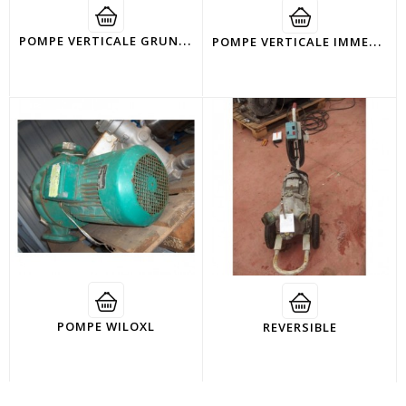
P
OMPE VERTICALE GRUNDFOS
P
OMPE VERTICALE IMMERGÉE
POMPE WILOXL
REVERSIBLE