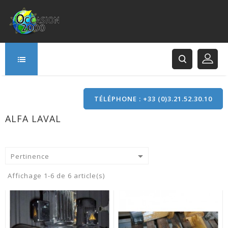
TÉLÉPHONE : +33 (0)3.21.52.30.10
ALFA LAVAL
166 Rue Principale
62120 Saint-Hilaire-Cottes

Pertinence
Affichage 1-6 de 6 article(s)