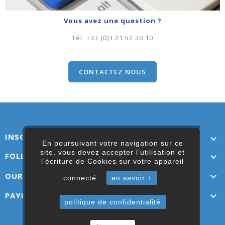
Vous avez une question ?
Tél:
+33 (0)3 21 52 30 10
CONTACTEZ NOUS
INSCRIVEZ-VOUS ICI

En poursuivant votre navigation sur ce
site, vous devez accepter l’utilisation et
FOLLOW US

l'écriture de Cookies sur votre appareil
OUR LINKS

connecté.
en savoir +
PAYMENT OPTIONS

politique de confidentialité