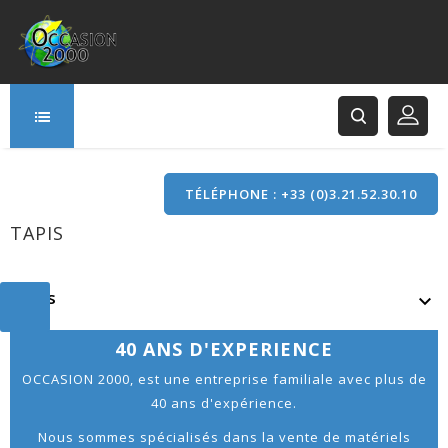
TÉLÉPHONE : +33 (0)3.21.52.30.10
TAPIS
166 Rue Principale
62120 Saint-Hilaire-Cottes
tapis

40 ANS D'EXPERIENCE
OCCASION 2000, est une entreprise familiale avec plus de
40 ans d'expérience.
Nous sommes spécialisés dans la vente de matériels