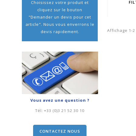
FI
Choisissez votre produit et
cliquez sur le bouton
"Demander un devis pour cet
article". Nous vous enverrons le
Affichage 1-2 
devis rapidement.
Vous avez une question ?
Tél:
+33 (0)3 21 52 30 10
CONTACTEZ NOUS