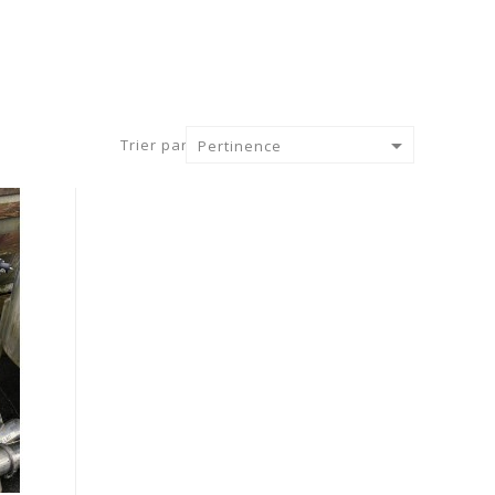

Trier par :
Pertinence