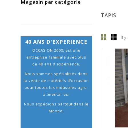
Magasin par catégorie
TAPIS
Il y
40 ANS D'EXPERIENCE
OCCASION 2000, est une
entreprise familiale avec plus
de 40 ans d'expérience.
Nous sommes spécialisés dans
la vente de matériels d'occasion
pour toutes les industries agro-
alimentaires.
Nous expédions partout dans le
Monde.