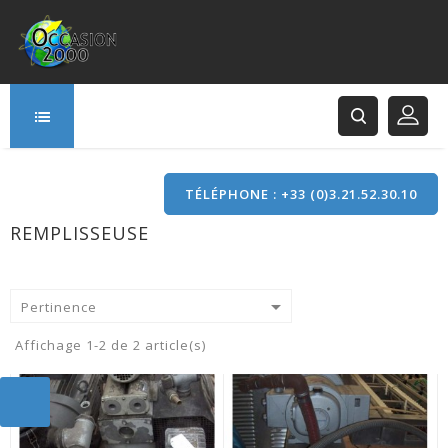
TÉLÉPHONE : +33 (0)3.21.52.30.10
REMPLISSEUSE
166 Rue Principale
62120 Saint-Hilaire-Cottes

Pertinence
Affichage 1-2 de 2 article(s)