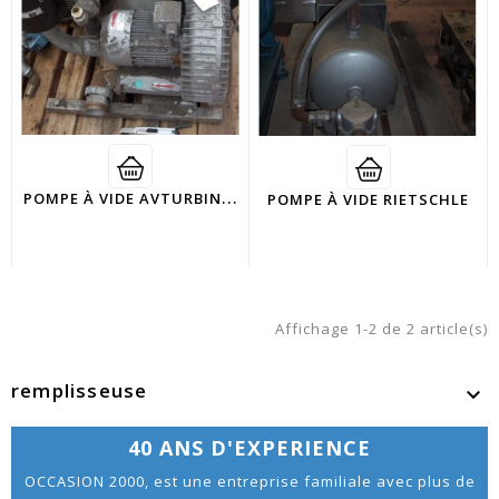
P
OMPE À VIDE AVTURBINEXLL
POMPE À VIDE RIETSCHLE
Affichage 1-2 de 2 article(s)
remplisseuse

40 ANS D'EXPERIENCE
OCCASION 2000, est une entreprise familiale avec plus de