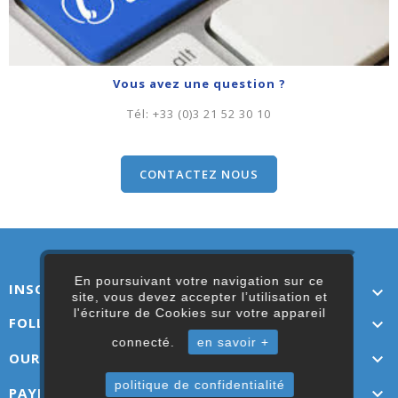
Vous avez une question ?
Tél:
+33 (0)3 21 52 30 10
CONTACTEZ NOUS
En poursuivant votre navigation sur ce
INSCRIVEZ-VOUS ICI

site, vous devez accepter l’utilisation et
l'écriture de Cookies sur votre appareil
FOLLOW US

connecté.
en savoir +
OUR LINKS

politique de confidentialité
PAYMENT OPTIONS
