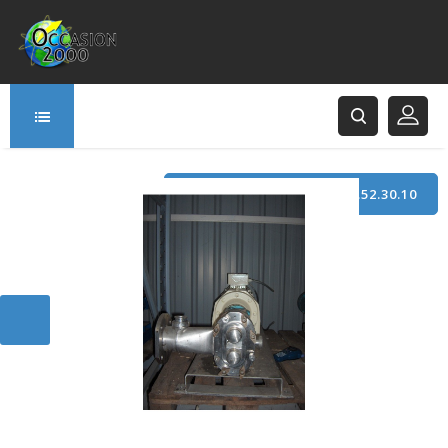
TÉLÉPHONE : +33 (0)3.21.52.30.10
166 Rue Principale
62120 Saint-Hilaire-Cottes