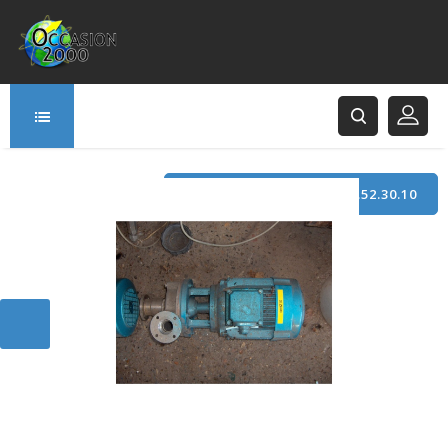
TÉLÉPHONE : +33 (0)3.21.52.30.10
166 Rue Principale
62120 Saint-Hilaire-Cottes