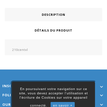
DESCRIPTION
DÉTAILS DU PRODUIT
210centxl
INSCRIVEZ-VOUS ICI

En poursuivant votre navigation sur ce
site, vous devez accepter l’utilisation et
FOLLOW US

l'écriture de Cookies sur votre appareil
OUR LINKS

connecté.
en savoir +