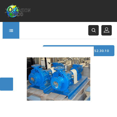
TÉLÉPHONE : +33 (0)3.21.52.30.10
166 Rue Principale
62120 Saint-Hilaire-Cottes