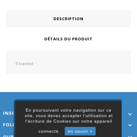
DESCRIPTION
DÉTAILS DU PRODUIT
51centxl
En poursuivant votre navigation sur ce
INSCRIVEZ-VOUS ICI

site, vous devez accepter l’utilisation et
l'écriture de Cookies sur votre appareil
FOLLOW US

connecté.
en savoir +
OUR LINKS