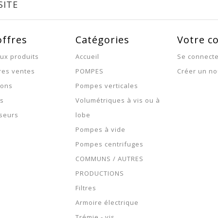
SITE
offres
Catégories
Votre c
ux produits
Accueil
Se connect
res ventes
POMPES
Créer un n
ions
Pompes verticales
s
Volumétriques à vis ou à
seurs
lobe
Pompes à vide
Pompes centrifuges
COMMUNS / AUTRES
PRODUCTIONS
Filtres
Armoire électrique
Trémie - vis