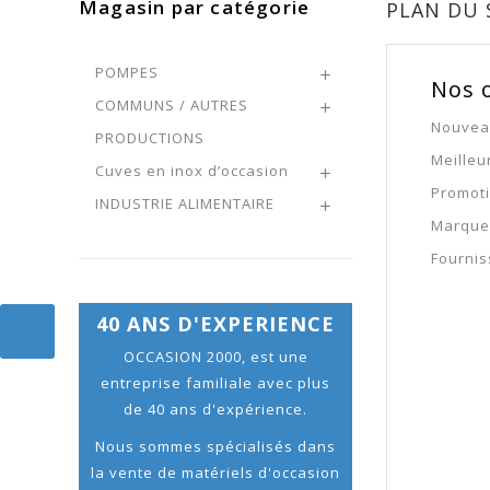
Magasin par catégorie
PLAN DU 
POMPES

Nos 
COMMUNS / AUTRES

Nouvea
PRODUCTIONS
Meilleu
Cuves en inox d’occasion

Promot
INDUSTRIE ALIMENTAIRE

Marque
Fournis
40 ANS D'EXPERIENCE
OCCASION 2000, est une
entreprise familiale avec plus
de 40 ans d'expérience.
Nous sommes spécialisés dans
la vente de matériels d'occasion