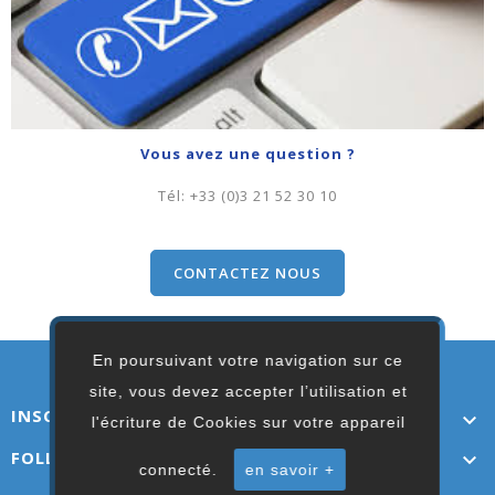
Vous avez une question ?
Tél:
+33 (0)3 21 52 30 10
CONTACTEZ NOUS
En poursuivant votre navigation sur ce
site, vous devez accepter l’utilisation et
INSCRIVEZ-VOUS ICI

l'écriture de Cookies sur votre appareil
FOLLOW US

connecté.
en savoir +