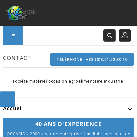
CONTACT
TÉLÉPHONE : +33 (0)3.21.52.30.10
166 Rue Principale
société matériel occasion agroalimentaire industrie
62120 Saint-Hilaire-Cottes
Accueil

40 ANS D'EXPERIENCE
OCCASION 2000, est une entreprise familiale avec plus de