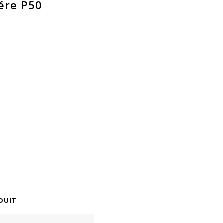
iére P50
DUIT