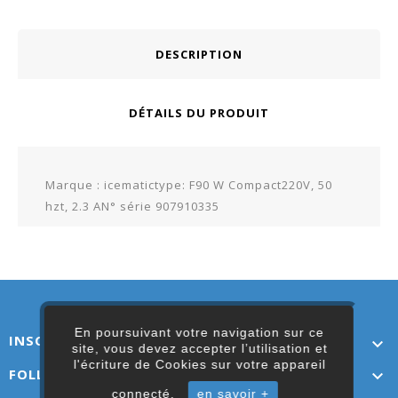
DESCRIPTION
DÉTAILS DU PRODUIT
Marque : icematictype: F90 W Compact220V, 50
hzt, 2.3 AN° série 907910335
En poursuivant votre navigation sur ce
INSCRIVEZ-VOUS ICI

site, vous devez accepter l’utilisation et
l'écriture de Cookies sur votre appareil
FOLLOW US

connecté.
en savoir +