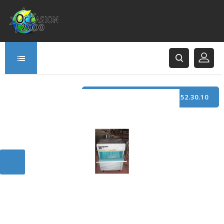
TÉLÉPHONE : +33 (0)3.21.52.30.10
166 Rue Principale
62120 Saint-Hilaire-Cottes