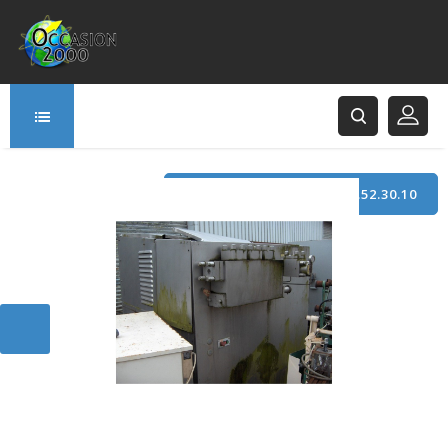
TÉLÉPHONE : +33 (0)3.21.52.30.10
166 Rue Principale
62120 Saint-Hilaire-Cottes