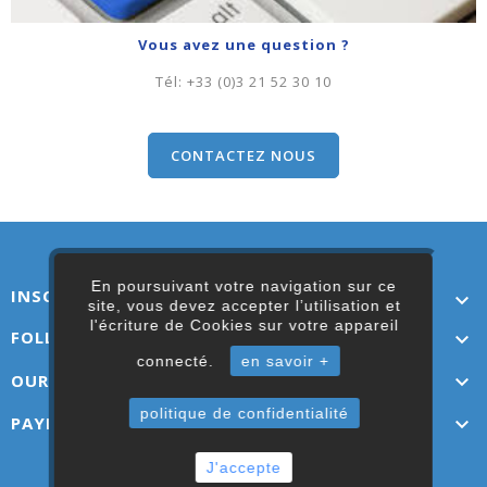
Vous avez une question ?
Tél:
+33 (0)3 21 52 30 10
CONTACTEZ NOUS
En poursuivant votre navigation sur ce
INSCRIVEZ-VOUS ICI

site, vous devez accepter l’utilisation et
l'écriture de Cookies sur votre appareil
FOLLOW US

connecté.
en savoir +
OUR LINKS

politique de confidentialité
PAYMENT OPTIONS

J'accepte