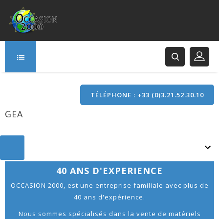
TÉLÉPHONE : +33 (0)3.21.52.30.10
GEA
166 Rue Principale
62120 Saint-Hilaire-Cottes
GEA

40 ANS D'EXPERIENCE
OCCASION 2000, est une entreprise familiale avec plus de
40 ans d'expérience.
Nous sommes spécialisés dans la vente de matériels