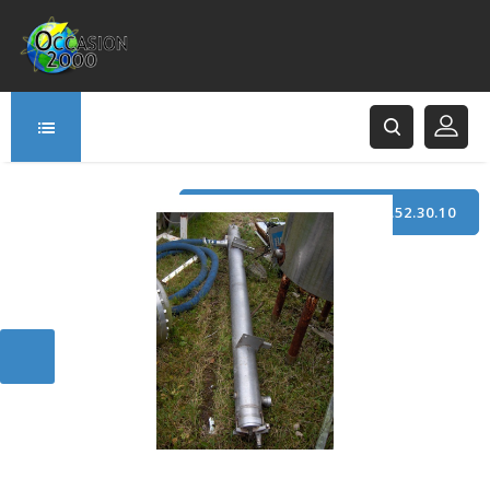
TÉLÉPHONE : +33 (0)3.21.52.30.10
166 Rue Principale
62120 Saint-Hilaire-Cottes