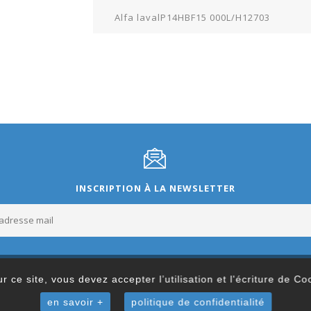
Alfa lavalP14HBF15 000L/H12703
INSCRIPTION À LA NEWSLETTER
r ce site, vous devez accepter l’utilisation et l'écriture de C
en savoir +
politique de confidentialité