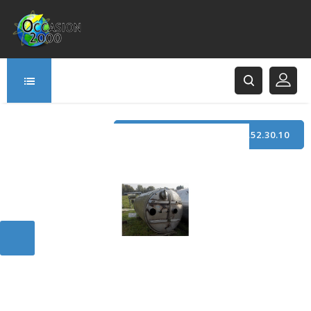
TÉLÉPHONE : +33 (0)3.21.52.30.10
166 Rue Principale
62120 Saint-Hilaire-Cottes