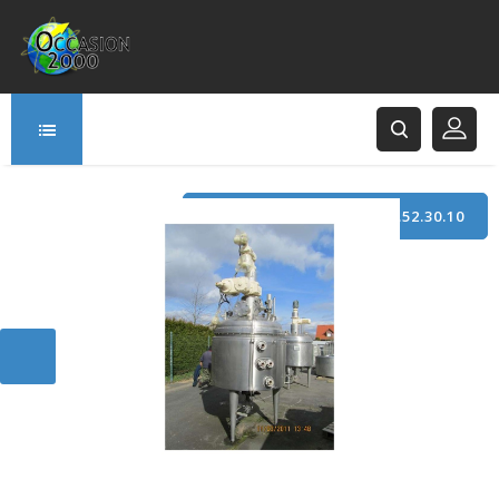
TÉLÉPHONE : +33 (0)3.21.52.30.10
166 Rue Principale
62120 Saint-Hilaire-Cottes