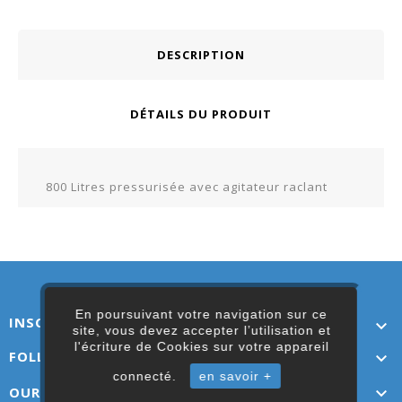
DESCRIPTION
DÉTAILS DU PRODUIT
800 Litres pressurisée avec agitateur raclant
En poursuivant votre navigation sur ce
INSCRIVEZ-VOUS ICI

site, vous devez accepter l’utilisation et
l'écriture de Cookies sur votre appareil
FOLLOW US

connecté.
en savoir +
OUR LINKS
