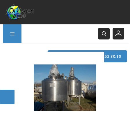
TÉLÉPHONE : +33 (0)3.21.52.30.10
166 Rue Principale
62120 Saint-Hilaire-Cottes