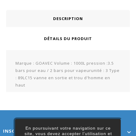
DESCRIPTION
DÉTAILS DU PRODUIT
Marque : GOAVEC Volume : 1000L pression :3.5
bars pour eau / 2 bars pour vapeurunité : 3 Type
: 89LC15 vanne en sortie et trou d'homme en
haut
En poursuivant votre navigation sur ce
INSCRIVEZ-VOUS ICI

site, vous devez accepter l’utilisation et