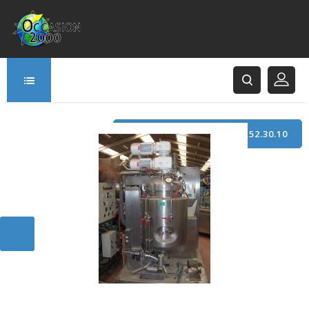
TÉLÉPHONE : +33 (0)3.21.52.30.10
166 Rue Principale
62120 Saint-Hilaire-Cottes