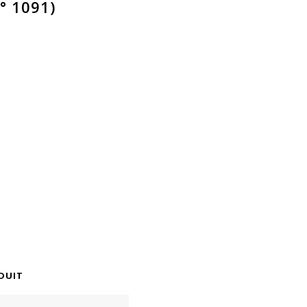
° 1091)
DUIT