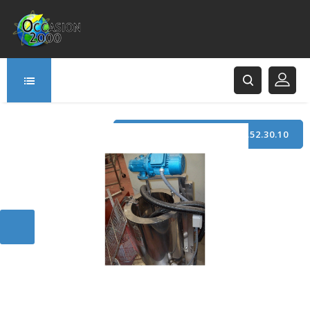
TÉLÉPHONE : +33 (0)3.21.52.30.10
166 Rue Principale
62120 Saint-Hilaire-Cottes