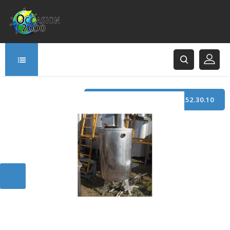
TÉLÉPHONE : +33 (0)3.21.52.30.10
166 Rue Principale
62120 Saint-Hilaire-Cottes