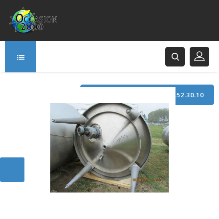
TÉLÉPHONE : +33 (0)3.21.52.30.10
166 Rue Principale
62120 Saint-Hilaire-Cottes