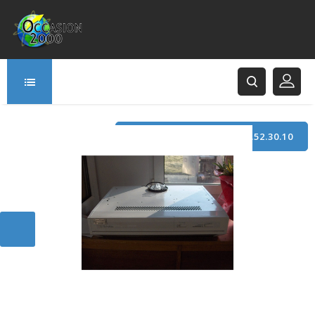
TÉLÉPHONE : +33 (0)3.21.52.30.10
166 Rue Principale
62120 Saint-Hilaire-Cottes