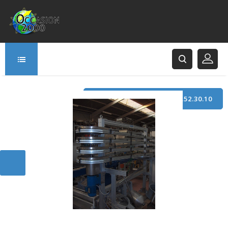
TÉLÉPHONE : +33 (0)3.21.52.30.10
166 Rue Principale
62120 Saint-Hilaire-Cottes