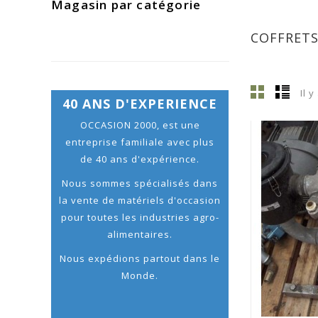
Magasin par catégorie
COFFRETS
Il y
40 ANS D'EXPERIENCE
OCCASION 2000, est une
entreprise familiale avec plus
de 40 ans d'expérience.
Nous sommes spécialisés dans
la vente de matériels d'occasion
pour toutes les industries agro-
alimentaires.
Nous expédions partout dans le
Monde.