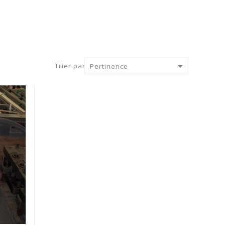

Trier par :
Pertinence