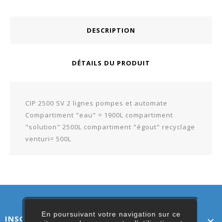
DESCRIPTION
DÉTAILS DU PRODUIT
CIP 2500 SV 2 lignes pompes et automate
Compartiment "eau" = 1900L compartiment
"solution" 2500L compartiment "égout" recyclage
venturi= 500L
En poursuivant votre navigation sur ce
INSCRIVEZ-VOUS ICI
