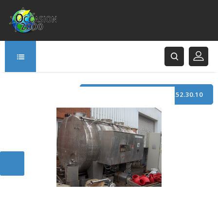
TÉLÉPHONE : +33 (0)3.21.52.30.10
166 Rue Principale
62120 Saint-Hilaire-Cottes