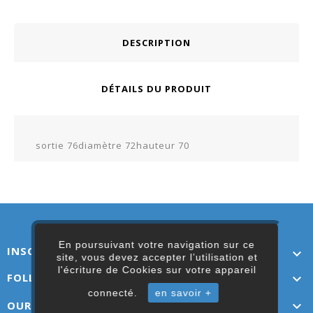
DESCRIPTION
DÉTAILS DU PRODUIT
sortie 76diamètre 72hauteur 70
En poursuivant votre navigation sur ce
INSCRIVEZ-VOUS ICI

site, vous devez accepter l’utilisation et
l'écriture de Cookies sur votre appareil
FOLLOW US

connecté.
en savoir +
OUR LINKS
