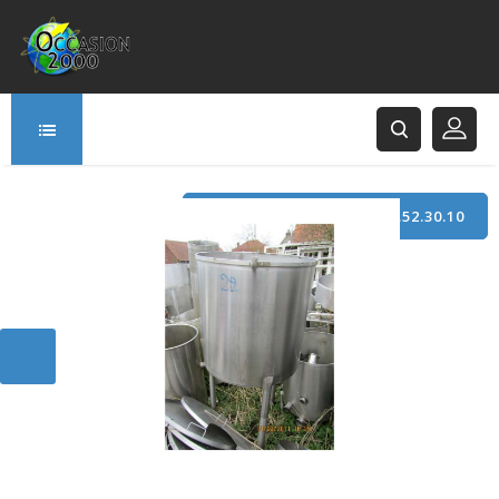
TÉLÉPHONE : +33 (0)3.21.52.30.10
166 Rue Principale
62120 Saint-Hilaire-Cottes