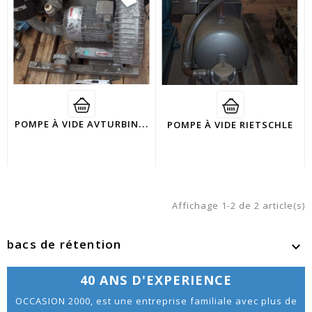
P
OMPE À VIDE AVTURBINEXLL
POMPE À VIDE RIETSCHLE
Affichage 1-2 de 2 article(s)
bacs de rétention

40 ANS D'EXPERIENCE
OCCASION 2000, est une entreprise familiale avec plus de