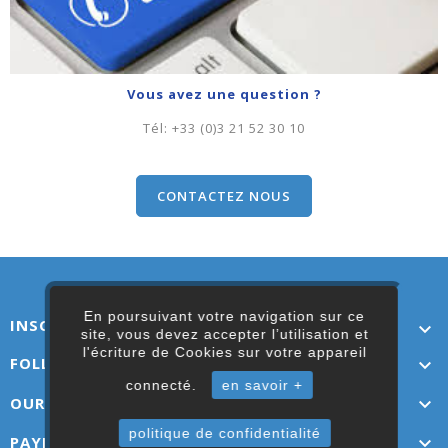
Vous avez une question ?
Tél:
+33 (0)3 21 52 30 10
CONTACTEZ NOUS
En poursuivant votre navigation sur ce
INSCRIVEZ-VOUS ICI

site, vous devez accepter l’utilisation et
l'écriture de Cookies sur votre appareil
FOLLOW US

connecté.
en savoir +
OUR LINKS

politique de confidentialité
PAYMENT OPTIONS
