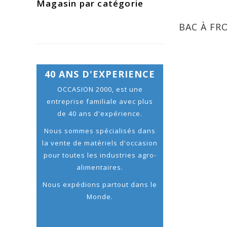
Magasin par catégorie
BAC À FR
40 ANS D'EXPERIENCE
OCCASION 2000, est une
entreprise familiale avec plus
de 40 ans d'expérience.
Nous sommes spécialisés dans
la vente de matériels d'occasion
pour toutes les industries agro-
alimentaires.
Nous expédions partout dans le
Monde.